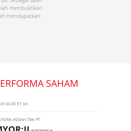
nya. Sebagai salah
telah membuktikan
elah mendapatkan
PERFORMA SAHAM
 of 04.00 ET on
YORA INDAH TBK PT
YOR:IJ
INDONESIA