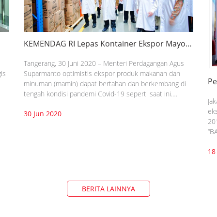
KEMENDAG RI Lepas Kontainer Ekspor Mayora
Group
Tangerang, 30 Juni 2020 – Menteri Perdagangan Agus
Suparmanto optimistis ekspor produk makanan dan
is
Pe
minuman (mamin) dapat bertahan dan berkembang di
Ma
tengah kondisi pandemi Covid-19 seperti saat ini.
Ja
Optimisme ini salah satunya ditunjukkan oleh
eks
30 Jun 2020
keberhasilan Mayora Group yang terus meningkatkan
20
capaian ekspornya.
“B
pe
18
du
BERITA LAINNYA