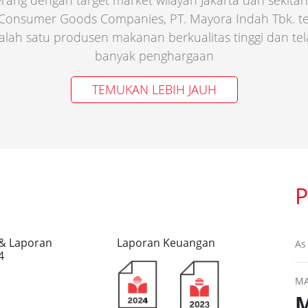
erang dengan target market wilayah Jakarta dan sekitar
 Consumer Goods Companies, PT. Mayora Indah Tbk. 
 salah satu produsen makanan berkualitas tinggi dan t
banyak penghargaan
TEMUKAN LEBIH JAUH
& Laporan
Laporan Keuangan
As
4
MA
M