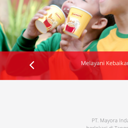
Kami terus dipandu oleh misi k
n Kebahagiaan
kebahagiaan untuk konsumen di
PT. Mayora Ind