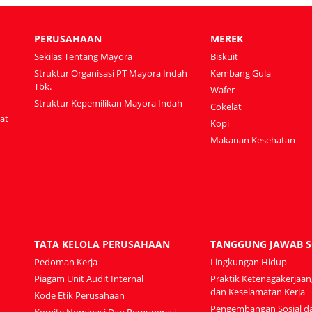
PERUSAHAAN
MEREK
Sekilas Tentang Mayora
Biskuit
Struktur Organisasi PT Mayora Indah
Kembang Gula
Tbk.
Wafer
Struktur Kepemilikan Mayora Indah
Cokelat
at
Kopi
Makanan Kesehatan
TATA KELOLA PERUSAHAAN
TANGGUNG JAWAB S
Pedoman Kerja
Lingkungan Hidup
Piagam Unit Audit Internal
Praktik Ketenagakerjaan
dan Keselamatan Kerja
Kode Etik Perusahaan
Pengembangan Sosial d
Komite Nominasi Dan Remunerasi