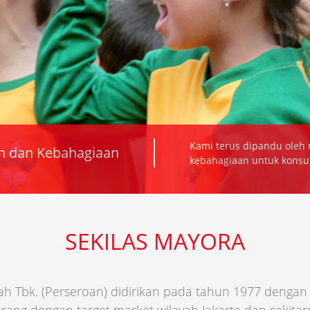
ami untuk melayani kebaikan dan
 seluruh dunia.
SEKILAS MAYORA
ah Tbk. (Perseroan) didirikan pada tahun 1977 dengan