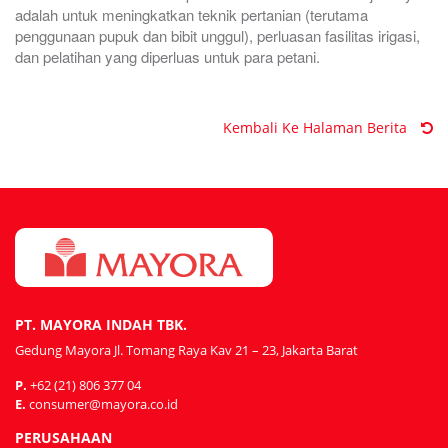
adalah untuk meningkatkan teknik pertanian (terutama
penggunaan pupuk dan bibit unggul), perluasan fasilitas irigasi,
dan pelatihan yang diperluas untuk para petani.
Kembali Ke Halaman Berita
PT. MAYORA INDAH TBK.
Gedung Mayora Jl. Tomang Raya Kav 21 – 23, Jakarta Barat
P.
+62 (21) 806 377 04
E.
consumer@mayora.co.id
PERUSAHAAN