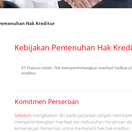
Pemenuhan Hak Kreditur
Kebijakan Pemenuhan Hak Kredi
PT Mayora Indah, Tbk mempertimbangkan manfaat fasilitas 
kreditor.
Komitmen Perseroan
Sebelum
mengikatkan diri pada perjanjian pinjam meminjam
mempertimbangkan manfaat dan kebutuhan Perseroan akan
kemampuan Perseroan untuk memenuhi hak-hak kreditur.