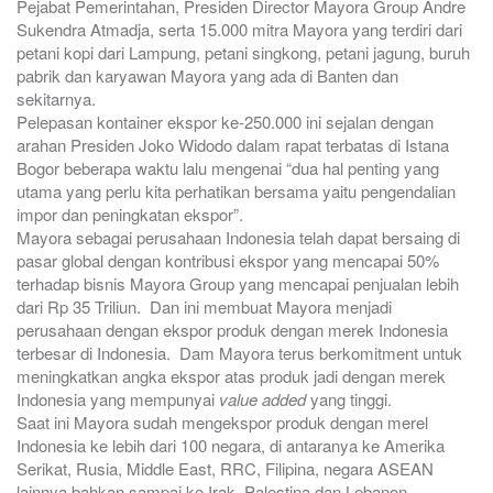
Pejabat Pemerintahan, Presiden Director Mayora Group Andre
Sukendra Atmadja, serta 15.000 mitra Mayora yang terdiri dari
petani kopi dari Lampung, petani singkong, petani jagung, buruh
pabrik dan karyawan Mayora yang ada di Banten dan
sekitarnya.
Pelepasan kontainer ekspor ke-250.000 ini sejalan dengan
arahan Presiden Joko Widodo dalam rapat terbatas di Istana
Bogor beberapa waktu lalu mengenai “dua hal penting yang
utama yang perlu kita perhatikan bersama yaitu pengendalian
impor dan peningkatan ekspor”.
Mayora sebagai perusahaan Indonesia telah dapat bersaing di
pasar global dengan kontribusi ekspor yang mencapai 50%
terhadap bisnis Mayora Group yang mencapai penjualan lebih
dari Rp 35 Triliun. Dan ini membuat Mayora menjadi
perusahaan dengan ekspor produk dengan merek Indonesia
terbesar di Indonesia. Dam Mayora terus berkomitment untuk
meningkatkan angka ekspor atas produk jadi dengan merek
Indonesia yang mempunyai
value added
yang tinggi.
Saat ini Mayora sudah mengekspor produk dengan merel
Indonesia ke lebih dari 100 negara, di antaranya ke Amerika
Serikat, Rusia, Middle East, RRC, Filipina, negara ASEAN
lainnya bahkan sampai ke Irak, Palestina dan Lebanon.