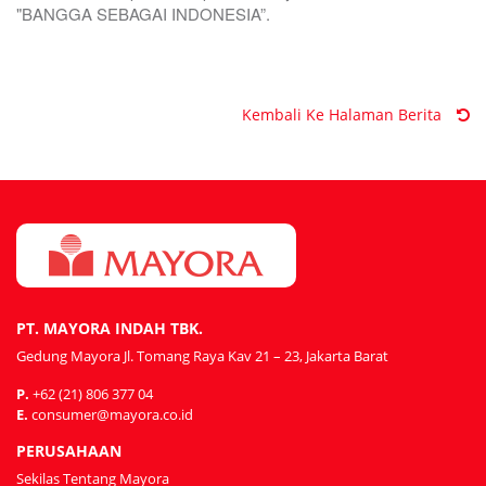
"BANGGA SEBAGAI INDONESIA”.
Kembali Ke Halaman Berita
PT. MAYORA INDAH TBK.
Gedung Mayora Jl. Tomang Raya Kav 21 – 23, Jakarta Barat
P.
+62 (21) 806 377 04
E.
consumer@mayora.co.id
PERUSAHAAN
Sekilas Tentang Mayora