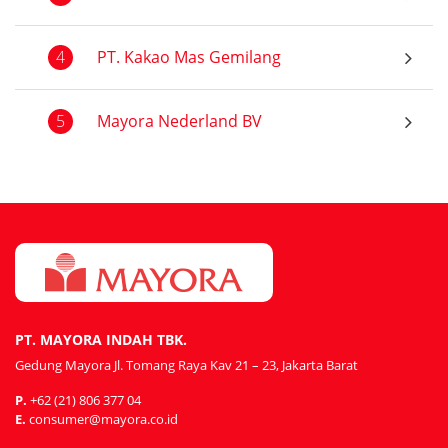
4
PT. Kakao Mas Gemilang
5
Mayora Nederland BV
PT. MAYORA INDAH TBK.
Gedung Mayora Jl. Tomang Raya Kav 21 – 23, Jakarta Barat
P.
+62 (21) 806 377 04
E.
consumer@mayora.co.id